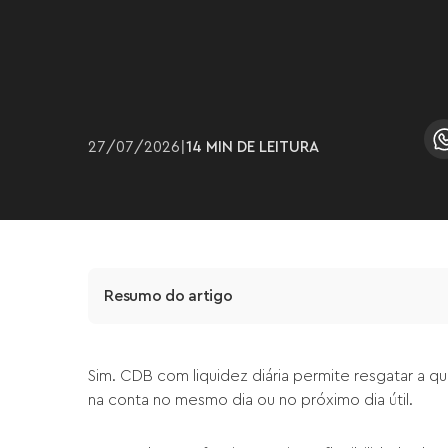
27
/
07
/
2026
|
14 MIN
DE LEITURA
Resumo do artigo
Sim. CDB com liquidez diária permite resgatar a q
na conta no mesmo dia ou no próximo dia útil.