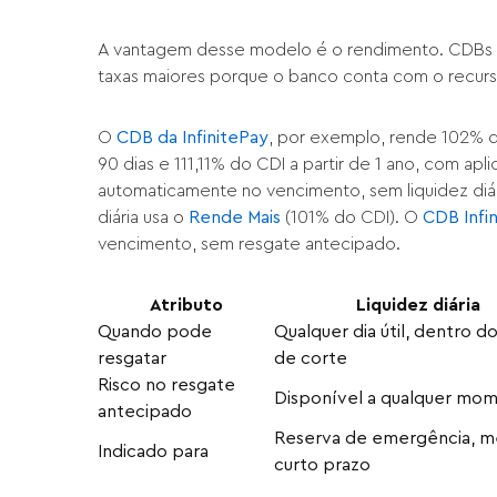
A vantagem desse modelo é o rendimento. CDBs
taxas maiores porque o banco conta com o recur
O
CDB da InfinitePay
, por exemplo, rende 102% d
90 dias e 111,11% do CDI a partir de 1 ano, com apl
automaticamente no vencimento, sem liquidez diári
diária usa o
Rende Mais
(101% do CDI). O
CDB Infi
vencimento, sem resgate antecipado.
Atributo
Liquidez diária
Quando pode
Qualquer dia útil, dentro d
resgatar
de corte
Risco no resgate
Disponível a qualquer mo
antecipado
Reserva de emergência, m
Indicado para
curto prazo