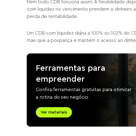
Nem todo CDB funciona assim. A flexibilidade dep
com liquidez no vencimento prendem o dinheiro até
perda de rentabilidade.
Um CDB com liquidez diária a 100% ou 102% do CDI
mais que a poupança e mantém o acesso ao dinhei
Ferramentas para
empreender
Confira ferramentas gratuitas para otimizar
a rotina do seu negócio
Ver materiais