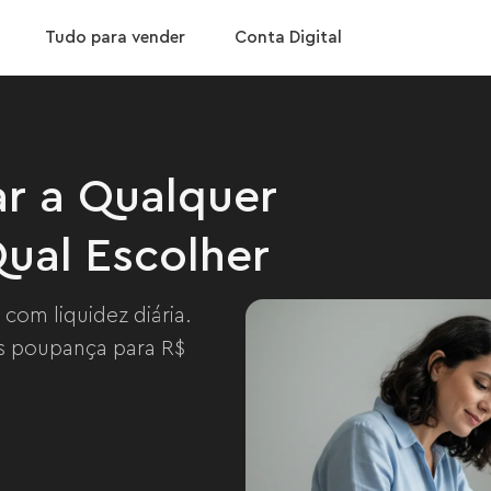
Baixar App
al Escolher
Confira nossas taxas
Tudo para vender
Conta Digital
r a Qualquer
ual Escolher
om liquidez diária.
vs poupança para R$