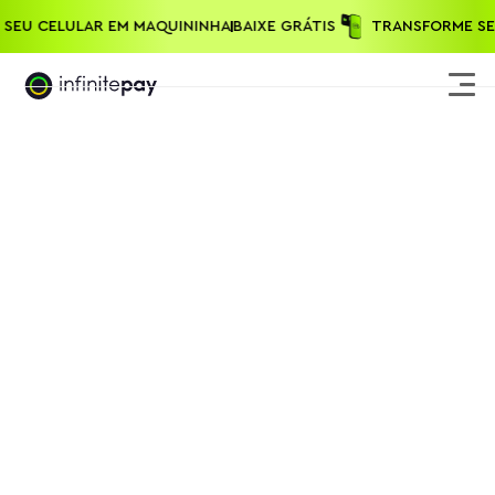
E SEU CELULAR EM MAQUININHA
BAIXE GRÁTIS
TRANSFORME 