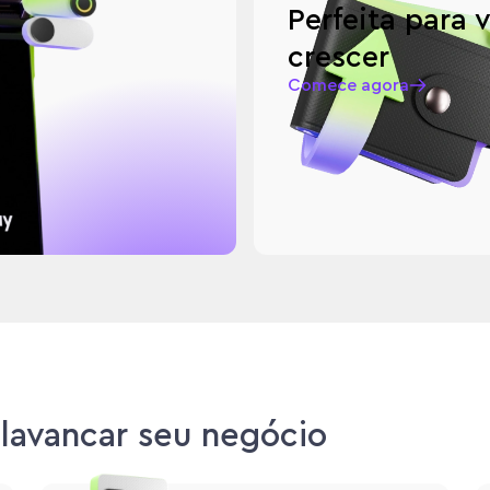
Perfeita para 
crescer
Comece agora
alavancar seu negócio