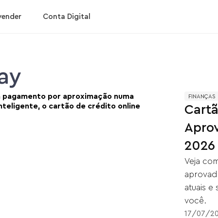
vender
Conta Digital
Pay
FINANÇAS
Cartã
Apro
2026
Veja com
aprovado
atuais e
você.
17
/
07
/
2