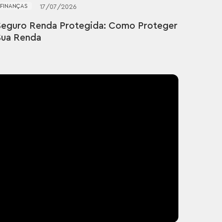
FINANÇAS
17
/
07
/
2026
Seguro Renda Protegida: Como Proteger
Sua Renda