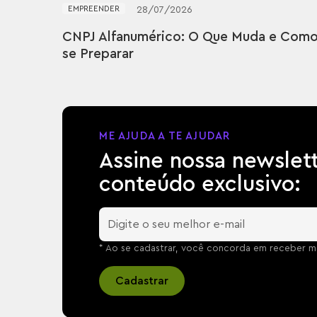
EMPREENDER
28
/
07
/
2026
CNPJ Alfanumérico: O Que Muda e Com
se Preparar
ME AJUDA A TE AJUDAR
Assine nossa newslet
conteúdo exclusivo:
* Ao se cadastrar, você concorda em receber me