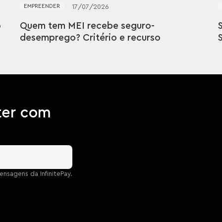
EMPREENDER
17
/
07
/
2026
o
Quem tem MEI recebe seguro-
desemprego? Critério e recurso
ter com
nsagens da InfinitePay.