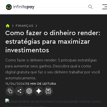
FINANÇAS
Como fazer o dinheiro render:
estratégias para maximizar
investimentos
Como fazer o dinheiro render: 5 principais estratégias
para aumentar seus ganhos. Descubra qual a conta
digital gratuita que faz o seu dinheiro trabalhar por você
automaticamente.
|
15
/
04
/
2026
12 MIN
DE LEITURA