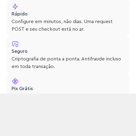
Rápido
Configure em minutos, não dias. Uma request
POST e seu checkout está no ar.
Seguro
Criptografia de ponta a ponta. Antifraude incluso
em toda transação.
Pix Grátis
Taxa zero no Pix. Sem volume mínimo, sem
asterisco.
Recebimento na Hora
Grana na conta na hora ou em no máximo 1 dia útil.