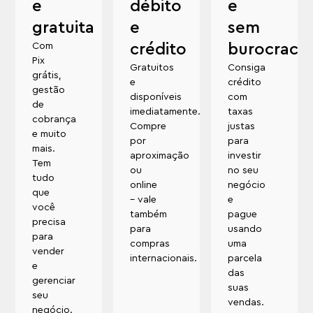
e
débito
e
gratuita
e
sem
Com
crédito
burocracia
Pix
Gratuitos
Consiga
grátis,
e
crédito
gestão
disponíveis
com
de
imediatamente.
taxas
cobrança
Compre
justas
e muito
por
para
mais.
aproximação
investir
Tem
ou
no seu
tudo
online
negócio
que
– vale
e
você
também
pague
precisa
para
usando
para
compras
uma
vender
internacionais.
parcela
e
das
gerenciar
suas
seu
vendas.
negócio.