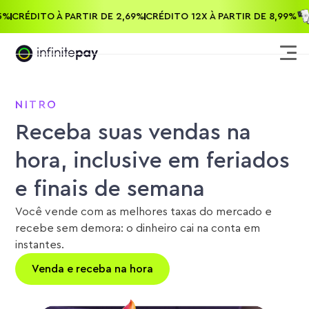
 0,75%
CRÉDITO À PARTIR DE 2,69%
CRÉDITO 12X À PARTIR DE 8,99
NITRO
Receba suas vendas na
hora, inclusive em feriados
e finais de semana
Você vende com as melhores taxas do mercado e
recebe sem demora: o dinheiro cai na conta em
instantes.
Venda e receba na hora