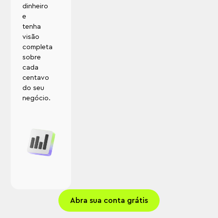
dinheiro
e
tenha
visão
completa
sobre
cada
centavo
do seu
negócio.
Abra sua conta grátis