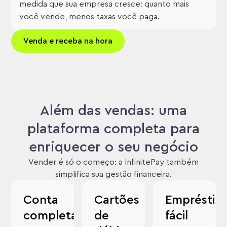
medida que sua empresa cresce: quanto mais
você vende, menos taxas você paga.
Venda e receba na hora
Além das vendas: uma
plataforma completa para
enriquecer o seu negócio
Vender é só o começo: a InfinitePay também
simplifica sua gestão financeira.
Conta
Cartões
Empréstim
completa
de
fácil