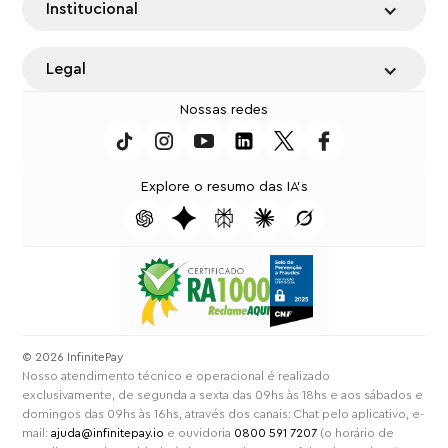
Institucional
Legal
Nossas redes
Explore o resumo das IA's
⁠© 2026 InfinitePay
Nosso atendimento técnico e operacional é realizado
exclusivamente, de segunda a sexta das 09hs às 18hs e aos sábados e
domingos das 09hs às 16hs, através dos canais: Chat pelo aplicativo, e-
mail:
ajuda@infinitepay.io
e ouvidoria
0800 591 7207
(o horário de