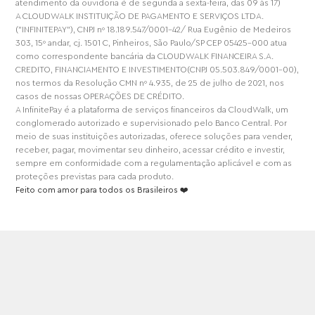
atendimento da ouvidoria é de segunda a sexta-feira, das 09 às 17)
A CLOUDWALK INSTITUIÇÃO DE PAGAMENTO E SERVIÇOS LTDA.
("INFINITEPAY"), CNPJ nº 18.189.547/0001-42/ Rua Eugênio de Medeiros
303, 15º andar, cj. 1501 C, Pinheiros, São Paulo/SP CEP 05425-000 atua
como correspondente bancária da CLOUDWALK FINANCEIRA S.A.
CREDITO, FINANCIAMENTO E INVESTIMENTO(CNPJ 05.503.849/0001-00),
nos termos da Resolução CMN nº 4.935, de 25 de julho de 2021, nos
casos de nossas OPERAÇÕES DE CRÉDITO.
A InfinitePay é a plataforma de serviços financeiros da CloudWalk, um
conglomerado autorizado e supervisionado pelo Banco Central. Por
meio de suas instituições autorizadas, oferece soluções para vender,
receber, pagar, movimentar seu dinheiro, acessar crédito e investir,
sempre em conformidade com a regulamentação aplicável e com as
proteções previstas para cada produto.
Feito com amor para todos os Brasileiros ❤️