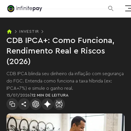
INVESTIR
CDB IPCA+: Como Funciona,
Rendimento Real e Riscos
(2026)
CDB IPCA blinda seu dinheiro da inflação com segurança
do FGC. Entenda como funciona a taxa híbrida (ex:
IPCA+7%) e simule o ganho real.
|
15
/
07
/
2026
12 MIN
DE LEITURA