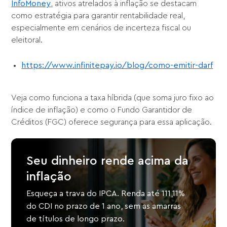
InfoMoney
, ativos atrelados à inflação se destacam
como estratégia para garantir rentabilidade real,
especialmente em cenários de incerteza fiscal ou
eleitoral.
https://www.infinitepay.io/blog/como-emitir-darf
Veja como funciona a taxa híbrida (que soma juro fixo ao
índice de inflação) e como o Fundo Garantidor de
Créditos (FGC) oferece segurança para essa aplicação.
Seu dinheiro rende acima da
inflação
Esqueça a trava do IPCA. Renda até 111,11%
do CDI no prazo de 1 ano, sem as amarras
de títulos de longo prazo.