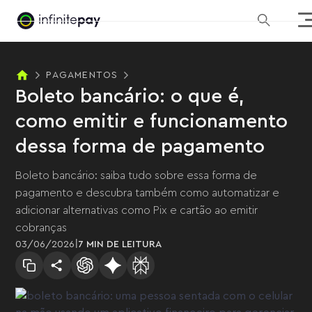
PAGAMENTOS
Boleto bancário: o que é,
como emitir e funcionamento
dessa forma de pagamento
Boleto bancário: saiba tudo sobre essa forma de
pagamento e descubra também como automatizar e
adicionar alternativas como Pix e cartão ao emitir
cobranças
|
03
/
06
/
2026
7 MIN
DE LEITURA