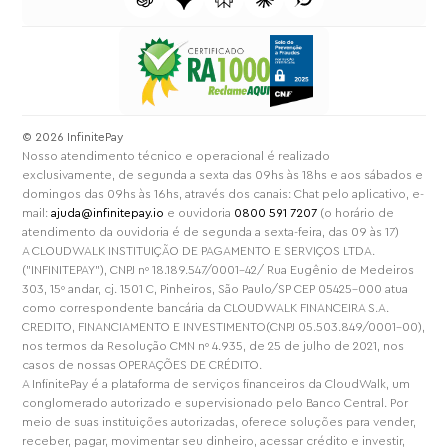
⁠© 2026 InfinitePay
Nosso atendimento técnico e operacional é realizado
exclusivamente, de segunda a sexta das 09hs às 18hs e aos sábados e
domingos das 09hs às 16hs, através dos canais: Chat pelo aplicativo, e-
mail:
ajuda@infinitepay.io
e ouvidoria
0800 591 7207
(o horário de
atendimento da ouvidoria é de segunda a sexta-feira, das 09 às 17)
A CLOUDWALK INSTITUIÇÃO DE PAGAMENTO E SERVIÇOS LTDA.
("INFINITEPAY"), CNPJ nº 18.189.547/0001-42/ Rua Eugênio de Medeiros
303, 15º andar, cj. 1501 C, Pinheiros, São Paulo/SP CEP 05425-000 atua
como correspondente bancária da CLOUDWALK FINANCEIRA S.A.
CREDITO, FINANCIAMENTO E INVESTIMENTO(CNPJ 05.503.849/0001-00),
nos termos da Resolução CMN nº 4.935, de 25 de julho de 2021, nos
casos de nossas OPERAÇÕES DE CRÉDITO.
A InfinitePay é a plataforma de serviços financeiros da CloudWalk, um
conglomerado autorizado e supervisionado pelo Banco Central. Por
meio de suas instituições autorizadas, oferece soluções para vender,
receber, pagar, movimentar seu dinheiro, acessar crédito e investir,