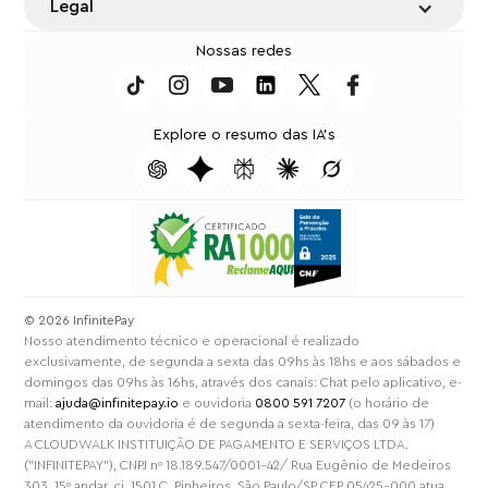
Legal
Nossas redes
Explore o resumo das IA's
⁠© 2026 InfinitePay
Nosso atendimento técnico e operacional é realizado
exclusivamente, de segunda a sexta das 09hs às 18hs e aos sábados e
domingos das 09hs às 16hs, através dos canais: Chat pelo aplicativo, e-
mail:
ajuda@infinitepay.io
e ouvidoria
0800 591 7207
(o horário de
atendimento da ouvidoria é de segunda a sexta-feira, das 09 às 17)
A CLOUDWALK INSTITUIÇÃO DE PAGAMENTO E SERVIÇOS LTDA.
("INFINITEPAY"), CNPJ nº 18.189.547/0001-42/ Rua Eugênio de Medeiros
303, 15º andar, cj. 1501 C, Pinheiros, São Paulo/SP CEP 05425-000 atua