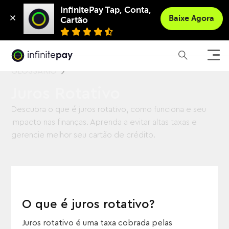
Baixar app
InfinitePay Tap, Conta, 
Baixe Agora
Cartão
GLOSSÁRIO
Juros Rotativo
Descubra o que é juros rotativo, como funciona e seu
impacto nas finanças. Aprenda a evitar altas taxas e
gerencie melhor seu cartão de crédito.
O que é juros rotativo?
Juros rotativo é uma taxa cobrada pelas