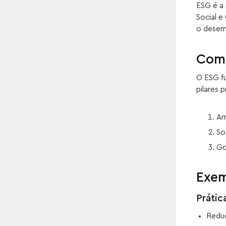
ESG é a 
Social e
o desem
Como
O ESG f
pilares p
Am
So
Go
Exem
Prátic
Redu