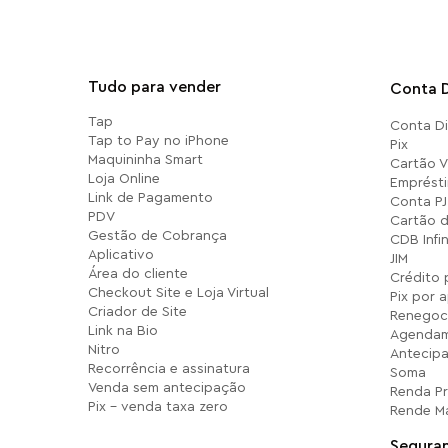
Tudo para vender
Conta D
Tap
Conta Di
Tap to Pay no iPhone
Pix
Maquininha Smart
Cartão Vi
Loja Online
Emprésti
Link de Pagamento
Conta PJ
PDV
Cartão d
Gestão de Cobrança
CDB Infi
Aplicativo
JIM
Área do cliente
Crédito 
Checkout Site e Loja Virtual
Pix por 
Criador de Site
Renegoc
Link na Bio
Agendam
Nitro
Antecip
Recorrência e assinatura
Soma
Venda sem antecipação
Renda P
Pix - venda taxa zero
Rende M
Segura