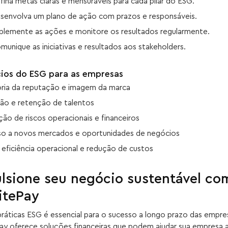
fina metas claras e mensuráveis para cada pilar do ESG.
senvolva um plano de ação com prazos e responsáveis.
plemente as ações e monitore os resultados regularmente.
munique as iniciativas e resultados aos stakeholders.
cios do ESG para as empresas
ria da reputação e imagem da marca
ão e retenção de talentos
ão de riscos operacionais e financeiros
o a novos mercados e oportunidades de negócios
 eficiência operacional e redução de custos
lsione seu negócio sustentável co
nitePay
ráticas ESG é essencial para o sucesso a longo prazo das empre
Pay oferece soluções financeiras que podem ajudar sua empresa 