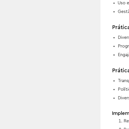
Uso e
Gestã
Prátic
Diver
Progr
Enga
Prátic
Trans
Polít
Diver
Implem
Re