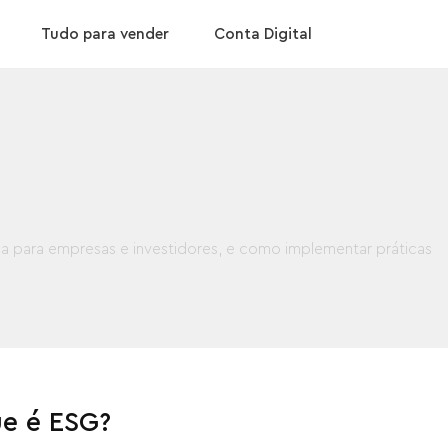
Tudo para vender
Conta Digital
ia para empresas e investidores, e como implementar práticas
e é ESG?