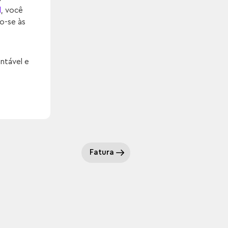
l
, você
do-se às
ntável e
Fatura