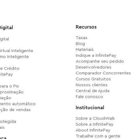
Recursos
igital
Taxas
gital
Blog
Materiais
rtual Inteligente
Indique a InfinitePay
mo Inteligente
Acompanhe seu pedido
Desenvolvedores
e Crédito
Comparador Concorrentes
nitePay
Cursos Gratuitos
Nossos clientes
para o Pix
Central de Ajuda
aproximação
Fale conosco
iação
ento automático
Institucional
ação de vendas
Sobre a CloudWalk
rotegida
Sobre a InfinitePay
ais
About InfinitePay
Trabalhe com a gente
nça