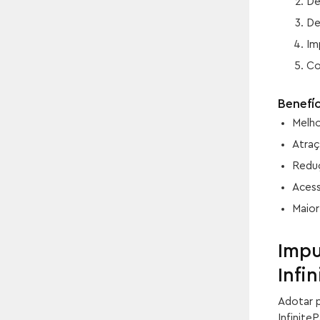
De
De
Im
Co
Benefí
Melho
Atraç
Reduç
Acess
Maior
Impu
Infi
Adotar p
Infinite