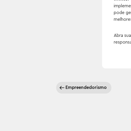
implemen
pode ger
melhore
Abra sua
responsá
Empreendedorismo