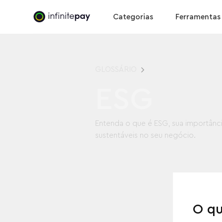
Categorias
Ferramentas
GLOSSÁRIO
ESG
Entenda o que é ESG, sua importânc
sustentáveis no seu negócio.
O qu