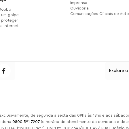
Imprensa
Ouvidoria
 Roubo
Comunicações Oficiais de Auto
r um golpe
 proteger
a internet
Explore o
exclusivamente, de segunda a sexta das 09hs às 18hs e aos sábados
idoria
0800 591 7207
(o horário de atendimento da ouvidoria é de se
A. ("INFINITEPAY"), CNPJ nº 18.189.547/0001-42/ Rua Eugênio de Me