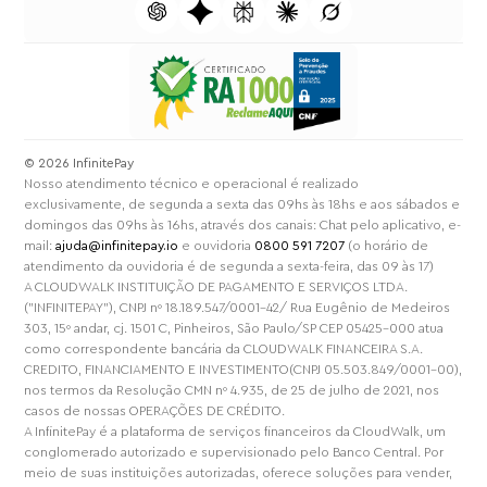
⁠© 2026 InfinitePay
Nosso atendimento técnico e operacional é realizado
exclusivamente, de segunda a sexta das 09hs às 18hs e aos sábados e
domingos das 09hs às 16hs, através dos canais: Chat pelo aplicativo, e-
mail:
ajuda@infinitepay.io
e ouvidoria
0800 591 7207
(o horário de
atendimento da ouvidoria é de segunda a sexta-feira, das 09 às 17)
A CLOUDWALK INSTITUIÇÃO DE PAGAMENTO E SERVIÇOS LTDA.
("INFINITEPAY"), CNPJ nº 18.189.547/0001-42/ Rua Eugênio de Medeiros
303, 15º andar, cj. 1501 C, Pinheiros, São Paulo/SP CEP 05425-000 atua
como correspondente bancária da CLOUDWALK FINANCEIRA S.A.
CREDITO, FINANCIAMENTO E INVESTIMENTO(CNPJ 05.503.849/0001-00),
nos termos da Resolução CMN nº 4.935, de 25 de julho de 2021, nos
casos de nossas OPERAÇÕES DE CRÉDITO.
A InfinitePay é a plataforma de serviços financeiros da CloudWalk, um
conglomerado autorizado e supervisionado pelo Banco Central. Por
meio de suas instituições autorizadas, oferece soluções para vender,