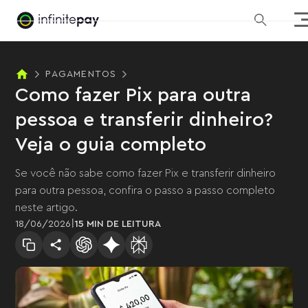
PAGAMENTOS
Como fazer Pix para outra
pessoa e transferir dinheiro?
Veja o guia completo
Se você não sabe como fazer Pix e transferir dinheiro
para outra pessoa, confira o passo a passo completo
neste artigo.
|
18
/
06
/
2026
15 MIN
DE LEITURA