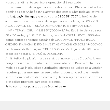
Nosso atendimento técnico e operacional é realizado
exclusivamente, de segunda a sexta das 09hs às 18hs e aos sábados e
domingos das 09hs às 16hs, através dos canais: Chat pelo aplicativo, e-
mail:
ajuda@infinitepay.io
e ouvidoria
0800 591 7207
(o horário de
atendimento da ouvidoria é de segunda a sexta-feira, das 09 às 17)
A CLOUDWALK INSTITUIÇÃO DE PAGAMENTO E SERVIÇOS LTDA.
("INFINITEPAY"), CNPJ nº 18.189.547/0001-42/ Rua Eugênio de Medeiros
303, 15º andar, cj. 1501 C, Pinheiros, São Paulo/SP CEP 05425-000 atua
como correspondente bancária da CLOUDWALK FINANCEIRA S.A.
CREDITO, FINANCIAMENTO E INVESTIMENTO(CNPJ 05.503.849/0001-00),
nos termos da Resolução CMN nº 4.935, de 25 de julho de 2021, nos
casos de nossas OPERAÇÕES DE CRÉDITO.
A InfinitePay é a plataforma de serviços financeiros da CloudWalk, um
conglomerado autorizado e supervisionado pelo Banco Central. Por
meio de suas instituições autorizadas, oferece soluções para vender,
receber, pagar, movimentar seu dinheiro, acessar crédito e investir,
sempre em conformidade com a regulamentação aplicável e com as
proteções previstas para cada produto.
Feito com amor para todos os Brasileiros ❤️