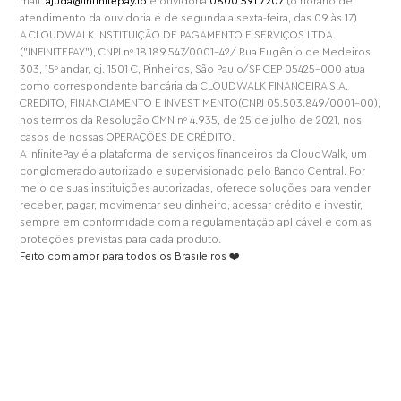
mail:
ajuda@infinitepay.io
e ouvidoria
0800 591 7207
(o horário de
atendimento da ouvidoria é de segunda a sexta-feira, das 09 às 17)
A CLOUDWALK INSTITUIÇÃO DE PAGAMENTO E SERVIÇOS LTDA.
("INFINITEPAY"), CNPJ nº 18.189.547/0001-42/ Rua Eugênio de Medeiros
303, 15º andar, cj. 1501 C, Pinheiros, São Paulo/SP CEP 05425-000 atua
como correspondente bancária da CLOUDWALK FINANCEIRA S.A.
CREDITO, FINANCIAMENTO E INVESTIMENTO(CNPJ 05.503.849/0001-00),
nos termos da Resolução CMN nº 4.935, de 25 de julho de 2021, nos
casos de nossas OPERAÇÕES DE CRÉDITO.
A InfinitePay é a plataforma de serviços financeiros da CloudWalk, um
conglomerado autorizado e supervisionado pelo Banco Central. Por
meio de suas instituições autorizadas, oferece soluções para vender,
receber, pagar, movimentar seu dinheiro, acessar crédito e investir,
sempre em conformidade com a regulamentação aplicável e com as
proteções previstas para cada produto.
Feito com amor para todos os Brasileiros ❤️