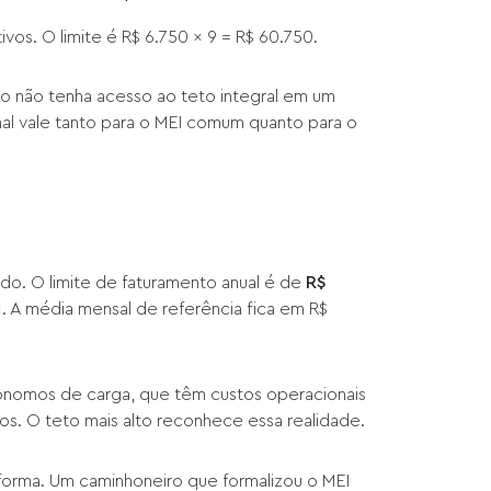
vos. O limite é R$ 6.750 x 9 = R$ 60.750.
do não tenha acesso ao teto integral em um
nal vale tanto para o MEI comum quanto para o
do. O limite de faturamento anual é de
R$
1
. A média mensal de referência fica em R$
utônomos de carga, que têm custos operacionais
. O teto mais alto reconhece essa realidade.
forma. Um caminhoneiro que formalizou o MEI