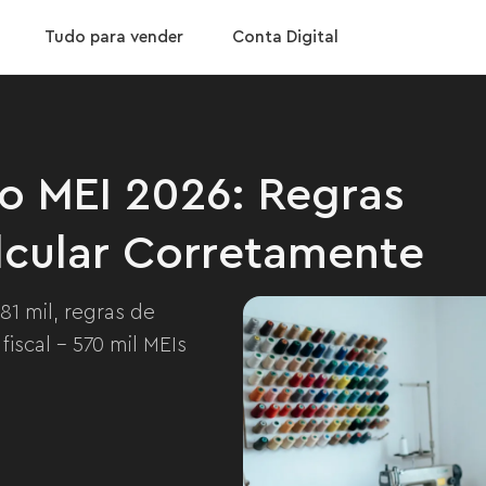
Baixar App
mo Calcular Corretamente
Confira nossas taxa
Tudo para vender
Conta Digital
o MEI 2026: Regras
lcular Corretamente
81 mil, regras de
iscal - 570 mil MEIs