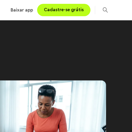
s
Cadastre-se grátis
Baixar app