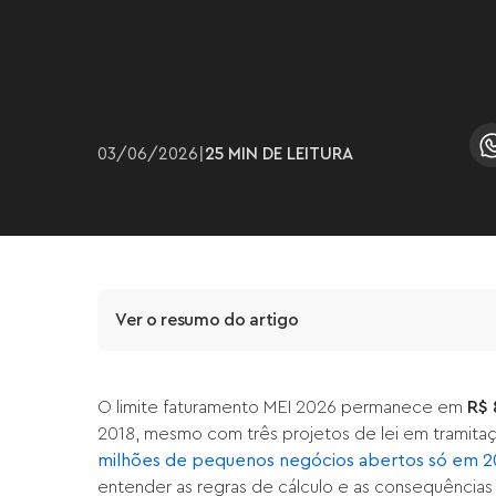
03
/
06
/
2026
|
25 MIN
DE LEITURA
Ver o resumo do artigo
O limite faturamento MEI 2026 permanece em
R$ 
2018, mesmo com três projetos de lei em tramita
milhões de pequenos negócios abertos só em 2
entender as regras de cálculo e as consequências d