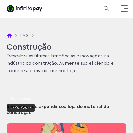
TAG
Construção
Descubra as últimas tendências e inovações na
indústria da construção. Aumente sua eficiência e
comece a construir melhor hoje.
Seu negócio
5 maneiras de expandir sua loja de material de
26
/
01
/
2026
construção