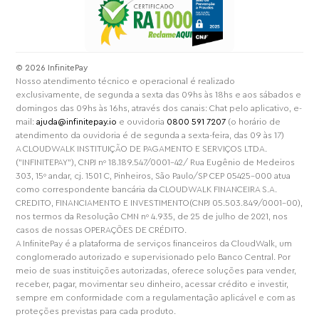
⁠© 2026 InfinitePay
Nosso atendimento técnico e operacional é realizado
exclusivamente, de segunda a sexta das 09hs às 18hs e aos sábados e
domingos das 09hs às 16hs, através dos canais: Chat pelo aplicativo, e-
mail:
ajuda@infinitepay.io
e ouvidoria
0800 591 7207
(o horário de
atendimento da ouvidoria é de segunda a sexta-feira, das 09 às 17)
A CLOUDWALK INSTITUIÇÃO DE PAGAMENTO E SERVIÇOS LTDA.
("INFINITEPAY"), CNPJ nº 18.189.547/0001-42/ Rua Eugênio de Medeiros
303, 15º andar, cj. 1501 C, Pinheiros, São Paulo/SP CEP 05425-000 atua
como correspondente bancária da CLOUDWALK FINANCEIRA S.A.
CREDITO, FINANCIAMENTO E INVESTIMENTO(CNPJ 05.503.849/0001-00),
nos termos da Resolução CMN nº 4.935, de 25 de julho de 2021, nos
casos de nossas OPERAÇÕES DE CRÉDITO.
A InfinitePay é a plataforma de serviços financeiros da CloudWalk, um
conglomerado autorizado e supervisionado pelo Banco Central. Por
meio de suas instituições autorizadas, oferece soluções para vender,
receber, pagar, movimentar seu dinheiro, acessar crédito e investir,
sempre em conformidade com a regulamentação aplicável e com as
proteções previstas para cada produto.