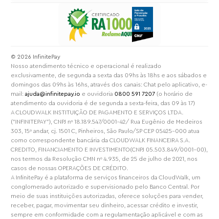
⁠© 2026 InfinitePay
Nosso atendimento técnico e operacional é realizado
exclusivamente, de segunda a sexta das 09hs às 18hs e aos sábados e
domingos das 09hs às 16hs, através dos canais: Chat pelo aplicativo, e-
mail:
ajuda@infinitepay.io
e ouvidoria
0800 591 7207
(o horário de
atendimento da ouvidoria é de segunda a sexta-feira, das 09 às 17)
A CLOUDWALK INSTITUIÇÃO DE PAGAMENTO E SERVIÇOS LTDA.
("INFINITEPAY"), CNPJ nº 18.189.547/0001-42/ Rua Eugênio de Medeiros
303, 15º andar, cj. 1501 C, Pinheiros, São Paulo/SP CEP 05425-000 atua
como correspondente bancária da CLOUDWALK FINANCEIRA S.A.
CREDITO, FINANCIAMENTO E INVESTIMENTO(CNPJ 05.503.849/0001-00),
nos termos da Resolução CMN nº 4.935, de 25 de julho de 2021, nos
casos de nossas OPERAÇÕES DE CRÉDITO.
A InfinitePay é a plataforma de serviços financeiros da CloudWalk, um
conglomerado autorizado e supervisionado pelo Banco Central. Por
meio de suas instituições autorizadas, oferece soluções para vender,
receber, pagar, movimentar seu dinheiro, acessar crédito e investir,
sempre em conformidade com a regulamentação aplicável e com as