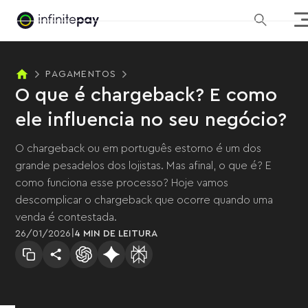
PAGAMENTOS
O que é chargeback? E como
ele influencia no seu negócio?
O chargeback ou em português estorno é um dos
grande pesadelos dos lojistas. Mas afinal, o que é? E
como funciona esse processo? Hoje vamos
descomplicar o chargeback que ocorre quando uma
venda é contestada.
|
26
/
01
/
2026
4 MIN
DE LEITURA