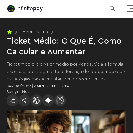
EMPREENDER
Ticket Médio: O Que É, Como
Calcular e Aumentar
Ticket médio é o valor médio por venda. Veja a fórmula,
exemplos por segmento, diferença do preço médio e 7
estratégias para aumentar sem perder clientes.
|
04
/
08
/
2026
9 MIN
DE LEITURA
Samyra Mota