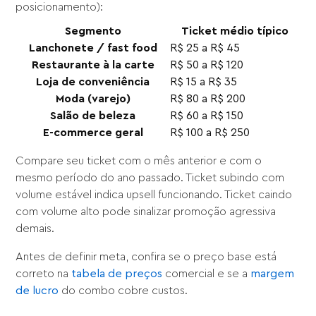
posicionamento):
Segmento
Ticket médio típico
Lanchonete / fast food
R$ 25 a R$ 45
Restaurante à la carte
R$ 50 a R$ 120
Loja de conveniência
R$ 15 a R$ 35
Moda (varejo)
R$ 80 a R$ 200
Salão de beleza
R$ 60 a R$ 150
E-commerce geral
R$ 100 a R$ 250
Compare seu ticket com o mês anterior e com o
mesmo período do ano passado. Ticket subindo com
volume estável indica upsell funcionando. Ticket caindo
com volume alto pode sinalizar promoção agressiva
demais.
Antes de definir meta, confira se o preço base está
correto na
tabela de preços
comercial e se a
margem
de lucro
do combo cobre custos.