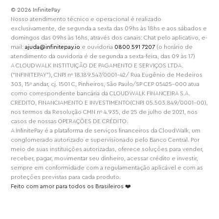
⁠© 2026 InfinitePay
Nosso atendimento técnico e operacional é realizado
exclusivamente, de segunda a sexta das 09hs às 18hs e aos sábados e
domingos das 09hs às 16hs, através dos canais: Chat pelo aplicativo, e-
mail:
ajuda@infinitepay.io
e ouvidoria
0800 591 7207
(o horário de
atendimento da ouvidoria é de segunda a sexta-feira, das 09 às 17)
A CLOUDWALK INSTITUIÇÃO DE PAGAMENTO E SERVIÇOS LTDA.
("INFINITEPAY"), CNPJ nº 18.189.547/0001-42/ Rua Eugênio de Medeiros
303, 15º andar, cj. 1501 C, Pinheiros, São Paulo/SP CEP 05425-000 atua
como correspondente bancária da CLOUDWALK FINANCEIRA S.A.
CREDITO, FINANCIAMENTO E INVESTIMENTO(CNPJ 05.503.849/0001-00),
nos termos da Resolução CMN nº 4.935, de 25 de julho de 2021, nos
casos de nossas OPERAÇÕES DE CRÉDITO.
A InfinitePay é a plataforma de serviços financeiros da CloudWalk, um
conglomerado autorizado e supervisionado pelo Banco Central. Por
meio de suas instituições autorizadas, oferece soluções para vender,
receber, pagar, movimentar seu dinheiro, acessar crédito e investir,
sempre em conformidade com a regulamentação aplicável e com as
proteções previstas para cada produto.
Feito com amor para todos os Brasileiros ❤️