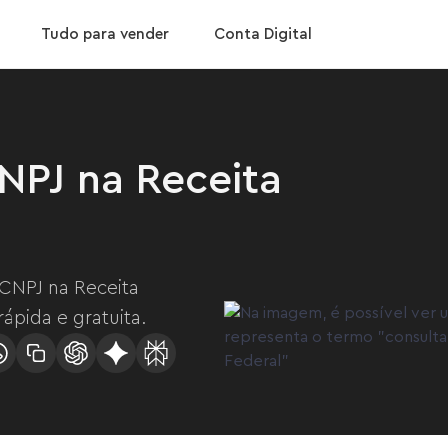
ixar App
Confira nossas taxas
Tudo para vender
Conta Digital
NPJ na Receita
 CNPJ na Receita
ápida e gratuita.