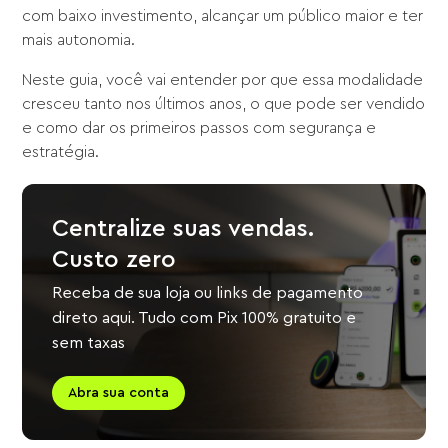
com baixo investimento, alcançar um público maior e ter
mais autonomia.
Neste guia, você vai entender por que essa modalidade
cresceu tanto nos últimos anos, o que pode ser vendido
e como dar os primeiros passos com segurança e
estratégia.
Centralize suas vendas.
Custo zero
Receba de sua loja ou links de pagamento
direto aqui. Tudo com Pix 100% gratuito e
sem taxas
Abra sua conta