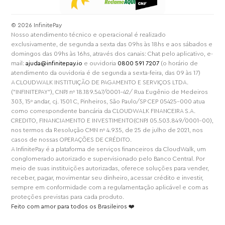
⁠© 2026 InfinitePay
Nosso atendimento técnico e operacional é realizado
exclusivamente, de segunda a sexta das 09hs às 18hs e aos sábados e
domingos das 09hs às 16hs, através dos canais: Chat pelo aplicativo, e-
mail:
ajuda@infinitepay.io
e ouvidoria
0800 591 7207
(o horário de
atendimento da ouvidoria é de segunda a sexta-feira, das 09 às 17)
A CLOUDWALK INSTITUIÇÃO DE PAGAMENTO E SERVIÇOS LTDA.
("INFINITEPAY"), CNPJ nº 18.189.547/0001-42/ Rua Eugênio de Medeiros
303, 15º andar, cj. 1501 C, Pinheiros, São Paulo/SP CEP 05425-000 atua
como correspondente bancária da CLOUDWALK FINANCEIRA S.A.
CREDITO, FINANCIAMENTO E INVESTIMENTO(CNPJ 05.503.849/0001-00),
nos termos da Resolução CMN nº 4.935, de 25 de julho de 2021, nos
casos de nossas OPERAÇÕES DE CRÉDITO.
A InfinitePay é a plataforma de serviços financeiros da CloudWalk, um
conglomerado autorizado e supervisionado pelo Banco Central. Por
meio de suas instituições autorizadas, oferece soluções para vender,
receber, pagar, movimentar seu dinheiro, acessar crédito e investir,
sempre em conformidade com a regulamentação aplicável e com as
proteções previstas para cada produto.
Feito com amor para todos os Brasileiros ❤️