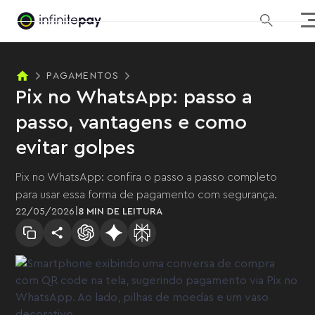
PAGAMENTOS
Pix no WhatsApp: passo a
passo, vantagens e como
evitar golpes
Pix no WhatsApp: confira o passo a passo completo
para usar essa forma de pagamento com segurança.
|
22
/
05
/
2026
8 MIN
DE LEITURA