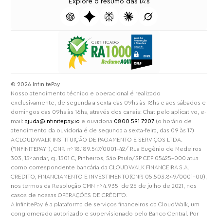
Explore o resumo das IA's
⁠© 2026 InfinitePay
Nosso atendimento técnico e operacional é realizado
exclusivamente, de segunda a sexta das 09hs às 18hs e aos sábados e
domingos das 09hs às 16hs, através dos canais: Chat pelo aplicativo, e-
mail:
ajuda@infinitepay.io
e ouvidoria
0800 591 7207
(o horário de
atendimento da ouvidoria é de segunda a sexta-feira, das 09 às 17)
A CLOUDWALK INSTITUIÇÃO DE PAGAMENTO E SERVIÇOS LTDA.
("INFINITEPAY"), CNPJ nº 18.189.547/0001-42/ Rua Eugênio de Medeiros
303, 15º andar, cj. 1501 C, Pinheiros, São Paulo/SP CEP 05425-000 atua
como correspondente bancária da CLOUDWALK FINANCEIRA S.A.
CREDITO, FINANCIAMENTO E INVESTIMENTO(CNPJ 05.503.849/0001-00),
nos termos da Resolução CMN nº 4.935, de 25 de julho de 2021, nos
casos de nossas OPERAÇÕES DE CRÉDITO.
A InfinitePay é a plataforma de serviços financeiros da CloudWalk, um
conglomerado autorizado e supervisionado pelo Banco Central. Por