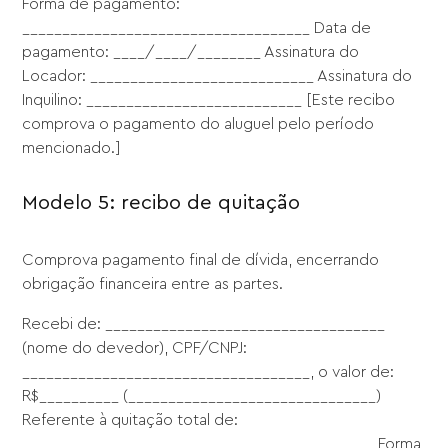
Forma de pagamento:
____________________________________ Data de
pagamento: ____/____/________ Assinatura do
Locador: ____________________________ Assinatura do
Inquilino: ___________________________ [Este recibo
comprova o pagamento do aluguel pelo período
mencionado.]
Modelo 5: recibo de quitação
Comprova pagamento final de dívida, encerrando
obrigação financeira entre as partes.
Recebi de: ___________________________________
(nome do devedor), CPF/CNPJ:
____________________________________, o valor de:
R$__________ (_______________________________)
Referente à quitação total de:
____________________________________________ Forma