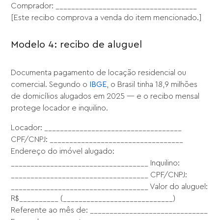
Comprador: ____________________________________
[Este recibo comprova a venda do item mencionado.]
Modelo 4: recibo de aluguel
Documenta pagamento de locação residencial ou
comercial. Segundo o
IBGE
, o Brasil tinha 18,9 milhões
de domicílios alugados em 2025 — e o recibo mensal
protege locador e inquilino.
Locador: ___________________________________
CPF/CNPJ: __________________________________
Endereço do imóvel alugado:
___________________________________ Inquilino:
___________________________________ CPF/CNPJ:
___________________________________ Valor do aluguel:
R$__________ (____________________________)
Referente ao mês de: ______________________________