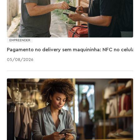
EMPREENDER
Pagamento no delivery sem maquininha: NFC no celular
05
/
08
/
2026