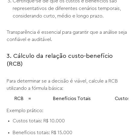
Certifique-se de que os custos e benefícios são
representativos de diferentes cenários temporais,
considerando curto, médio e longo prazo.
Transparência é essencial para garantir que a análise seja
confiável e auditável.
3. Cálculo da relação custo-benefício
(RCB)
Para determinar se a decisão é viável, calcule a RCB
utilizando a fórmula básica:
RCB
=
Benefícios Totais
Custos T
Exemplo prático:
Custos totais: R$ 10.000
Benefícios totais: R$ 15.000