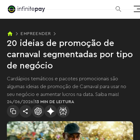
EMPREENDER
20 ideias de promoção de
carnaval segmentadas por tipo
de negócio
Cardápios temáticos e pacotes promocionais são
algumas ideias de promoção de Carnaval para usar no
seu negócio e aumentar lucros na data. Saiba mais!
|
24
/
06
/
2026
13 MIN
DE LEITURA