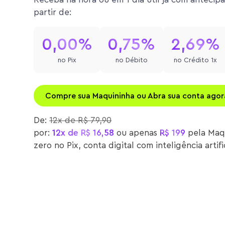
partir de:
0,00%
0,75%
2,69%
no Pix
no Débito
no Crédito 1x
Compre sua Maquininha ou Abra sua conta agor
De:
12x de R$ 79,90
por:
12x de R$ 16,58
ou apenas
R$ 199
pela Maq
zero no Pix, conta digital com inteligência artif