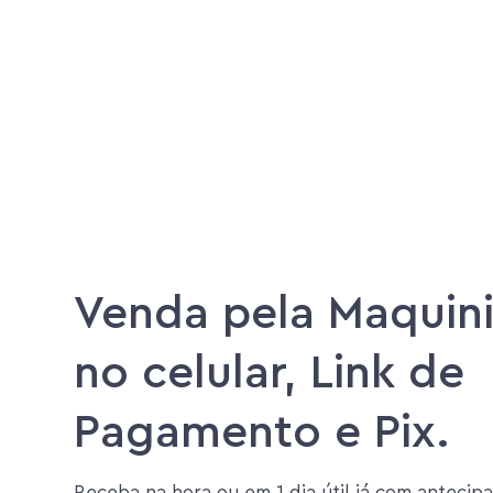
Venda pela Maquini
no celular, Link de
Pagamento e Pix.
Receba na hora ou em 1 dia útil já com antecipa