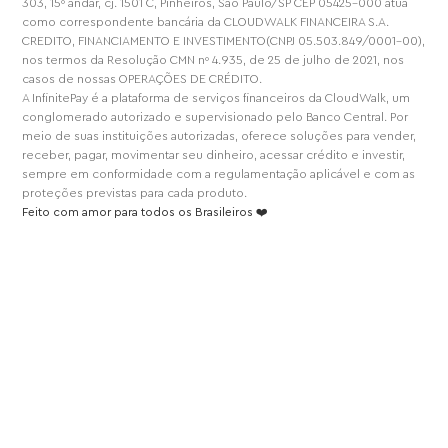
303, 15º andar, cj. 1501 C, Pinheiros, São Paulo/SP CEP 05425-000 atua
como correspondente bancária da CLOUDWALK FINANCEIRA S.A.
CREDITO, FINANCIAMENTO E INVESTIMENTO(CNPJ 05.503.849/0001-00),
nos termos da Resolução CMN nº 4.935, de 25 de julho de 2021, nos
casos de nossas OPERAÇÕES DE CRÉDITO.
A InfinitePay é a plataforma de serviços financeiros da CloudWalk, um
conglomerado autorizado e supervisionado pelo Banco Central. Por
meio de suas instituições autorizadas, oferece soluções para vender,
receber, pagar, movimentar seu dinheiro, acessar crédito e investir,
sempre em conformidade com a regulamentação aplicável e com as
proteções previstas para cada produto.
Feito com amor para todos os Brasileiros ❤️