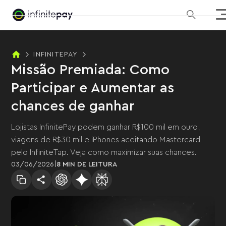
INFINITEPAY
Missão Premiada: Como
Participar e Aumentar as
chances de ganhar
Lojistas InfinitePay podem ganhar R$100 mil em ouro,
viagens de R$30 mil e iPhones aceitando Mastercard
pelo InfiniteTap. Veja como maximizar suas chances.
|
03
/
06
/
2026
8 MIN
DE LEITURA