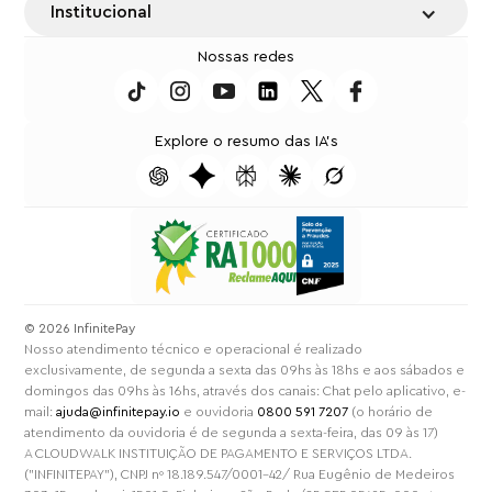
Institucional
Nossas redes
Explore o resumo das IA's
⁠© 2026 InfinitePay
Nosso atendimento técnico e operacional é realizado
exclusivamente, de segunda a sexta das 09hs às 18hs e aos sábados e
domingos das 09hs às 16hs, através dos canais: Chat pelo aplicativo, e-
mail:
ajuda@infinitepay.io
e ouvidoria
0800 591 7207
(o horário de
atendimento da ouvidoria é de segunda a sexta-feira, das 09 às 17)
A CLOUDWALK INSTITUIÇÃO DE PAGAMENTO E SERVIÇOS LTDA.
("INFINITEPAY"), CNPJ nº 18.189.547/0001-42/ Rua Eugênio de Medeiros