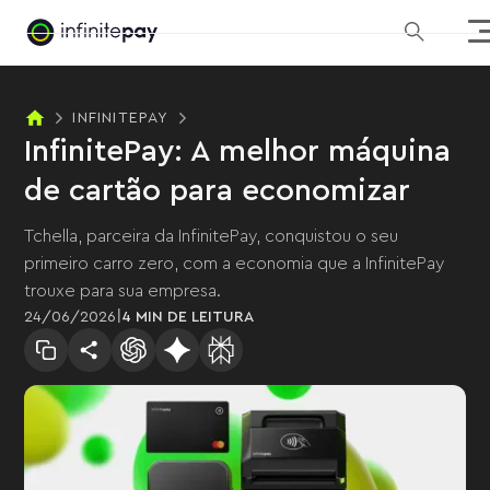
INFINITEPAY
InfinitePay: A melhor máquina
de cartão para economizar
Tchella, parceira da InfinitePay, conquistou o seu
primeiro carro zero, com a economia que a InfinitePay
trouxe para sua empresa.
|
24
/
06
/
2026
4 MIN
DE LEITURA