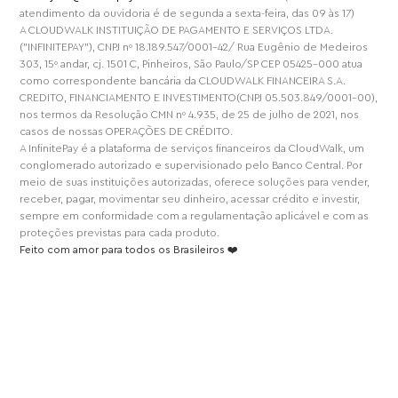
atendimento da ouvidoria é de segunda a sexta-feira, das 09 às 17)
A CLOUDWALK INSTITUIÇÃO DE PAGAMENTO E SERVIÇOS LTDA.
("INFINITEPAY"), CNPJ nº 18.189.547/0001-42/ Rua Eugênio de Medeiros
303, 15º andar, cj. 1501 C, Pinheiros, São Paulo/SP CEP 05425-000 atua
como correspondente bancária da CLOUDWALK FINANCEIRA S.A.
CREDITO, FINANCIAMENTO E INVESTIMENTO(CNPJ 05.503.849/0001-00),
nos termos da Resolução CMN nº 4.935, de 25 de julho de 2021, nos
casos de nossas OPERAÇÕES DE CRÉDITO.
A InfinitePay é a plataforma de serviços financeiros da CloudWalk, um
conglomerado autorizado e supervisionado pelo Banco Central. Por
meio de suas instituições autorizadas, oferece soluções para vender,
receber, pagar, movimentar seu dinheiro, acessar crédito e investir,
sempre em conformidade com a regulamentação aplicável e com as
proteções previstas para cada produto.
Feito com amor para todos os Brasileiros ❤️