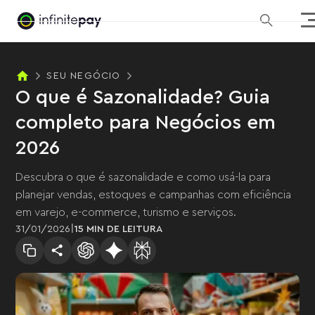
SEU NEGÓCIO
O que é Sazonalidade? Guia
completo para Negócios em
2026
Descubra o que é sazonalidade e como usá-la para
planejar vendas, estoques e campanhas com eficiência
em varejo, e-commerce, turismo e serviços.
|
31
/
01
/
2026
15 MIN
DE LEITURA