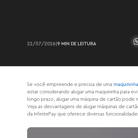
22
/
07
/
2026
|
9 MIN
DE LEITURA
Se você empreende e precisa de uma
maquininha
estar considerando alugar uma maquininha para evit
longo prazo, alugar uma máquina de cartão pode 
Veja as desvantagens de alugar máquinas de cartã
da InfinitePay que oferece diversas funcionalidade