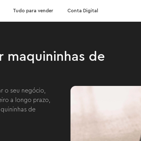
aixar App
Confira nossas taxas
Tudo para vender
Conta Digital
r maquininhas de
ar o seu negócio,
iro a longo prazo,
aquininhas de