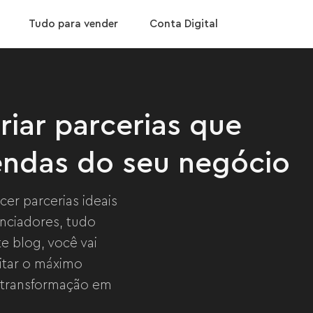
Baixar App
s vendas do seu negócio
Confira nossas taxas
Tudo para vender
Conta Digital
riar parcerias que
endas do seu negócio
er parcerias ideais
enciadores, tudo
e blog, você vai
itar o máximo
 transformação em