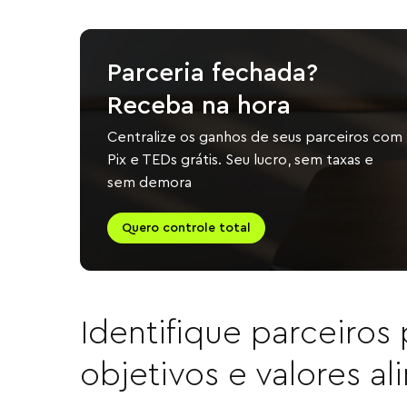
Parceria fechada?
Receba na hora
Centralize os ganhos de seus parceiros com
Pix e TEDs grátis. Seu lucro, sem taxas e
sem demora
Quero controle total
Identifique parceiros
objetivos e valores a