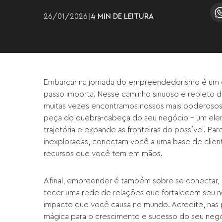
26
/
01
/
2026
|
4 MIN
DE LEITURA
Embarcar na jornada do empreendedorismo é um 
passo importa. Nesse caminho sinuoso e repleto de
muitas vezes encontramos nossos mais poderosos 
peça do quebra-cabeça do seu negócio - um elem
trajetória e expande as fronteiras do possível. Pa
inexploradas, conectam você a uma base de client
recursos que você tem em mãos.
Afinal, empreender é também sobre se conectar, 
tecer uma rede de relações que fortalecem seu 
impacto que você causa no mundo. Acredite, nas p
mágica para o crescimento e sucesso do seu neg