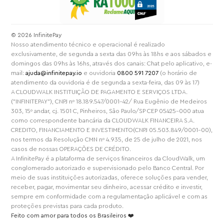
⁠© 2026 InfinitePay
Nosso atendimento técnico e operacional é realizado
exclusivamente, de segunda a sexta das 09hs às 18hs e aos sábados e
domingos das 09hs às 16hs, através dos canais: Chat pelo aplicativo, e-
mail:
ajuda@infinitepay.io
e ouvidoria
0800 591 7207
(o horário de
atendimento da ouvidoria é de segunda a sexta-feira, das 09 às 17)
A CLOUDWALK INSTITUIÇÃO DE PAGAMENTO E SERVIÇOS LTDA.
("INFINITEPAY"), CNPJ nº 18.189.547/0001-42/ Rua Eugênio de Medeiros
303, 15º andar, cj. 1501 C, Pinheiros, São Paulo/SP CEP 05425-000 atua
como correspondente bancária da CLOUDWALK FINANCEIRA S.A.
CREDITO, FINANCIAMENTO E INVESTIMENTO(CNPJ 05.503.849/0001-00),
nos termos da Resolução CMN nº 4.935, de 25 de julho de 2021, nos
casos de nossas OPERAÇÕES DE CRÉDITO.
A InfinitePay é a plataforma de serviços financeiros da CloudWalk, um
conglomerado autorizado e supervisionado pelo Banco Central. Por
meio de suas instituições autorizadas, oferece soluções para vender,
receber, pagar, movimentar seu dinheiro, acessar crédito e investir,
sempre em conformidade com a regulamentação aplicável e com as
proteções previstas para cada produto.
Feito com amor para todos os Brasileiros ❤️