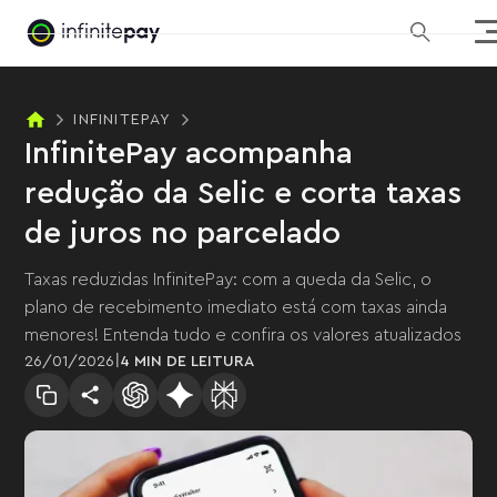
INFINITEPAY
InfinitePay acompanha
redução da Selic e corta taxas
de juros no parcelado
Taxas reduzidas InfinitePay: com a queda da Selic, o
plano de recebimento imediato está com taxas ainda
menores! Entenda tudo e confira os valores atualizados
|
26
/
01
/
2026
4 MIN
DE LEITURA