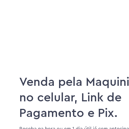
Venda pela Maquini
no celular, Link de
Pagamento e Pix.
Receba na hora ou em 1 dia útil já com antecipa