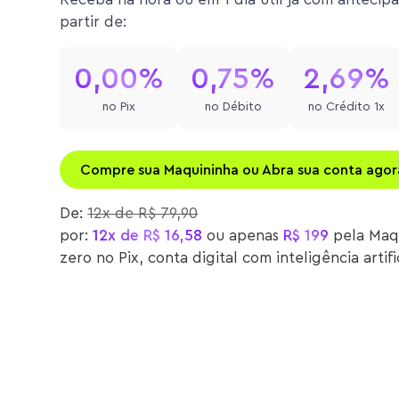
partir de:
0,00%
0,75%
2,69%
no Pix
no Débito
no Crédito 1x
Compre sua Maquininha ou Abra sua conta agor
De:
12x de R$ 79,90
por:
12x de R$ 16,58
ou apenas
R$ 199
pela Maq
zero no Pix, conta digital com inteligência artif