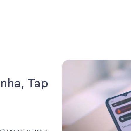
nha, Tap
ção inclusa e taxas a