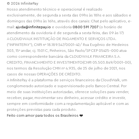
⁠© 2026 InfinitePay
Nosso atendimento técnico e operacional é realizado
exclusivamente, de segunda a sexta das 09hs às 18hs e aos sábados e
domingos das 09hs às 16hs, através dos canais: Chat pelo aplicativo, e-
mail:
ajuda@infinitepay.io
e ouvidoria
0800 591 7207
(o horário de
atendimento da ouvidoria é de segunda a sexta-feira, das 09 às 17)
A CLOUDWALK INSTITUIÇÃO DE PAGAMENTO E SERVIÇOS LTDA.
("INFINITEPAY"), CNPJ nº 18.189.547/0001-42/ Rua Eugênio de Medeiros
303, 15º andar, cj. 1501 C, Pinheiros, São Paulo/SP CEP 05425-000 atua
como correspondente bancária da CLOUDWALK FINANCEIRA S.A.
CREDITO, FINANCIAMENTO E INVESTIMENTO(CNPJ 05.503.849/0001-00),
nos termos da Resolução CMN nº 4.935, de 25 de julho de 2021, nos
casos de nossas OPERAÇÕES DE CRÉDITO.
A InfinitePay é a plataforma de serviços financeiros da CloudWalk, um
conglomerado autorizado e supervisionado pelo Banco Central. Por
meio de suas instituições autorizadas, oferece soluções para vender,
receber, pagar, movimentar seu dinheiro, acessar crédito e investir,
sempre em conformidade com a regulamentação aplicável e com as
proteções previstas para cada produto.
Feito com amor para todos os Brasileiros ❤️