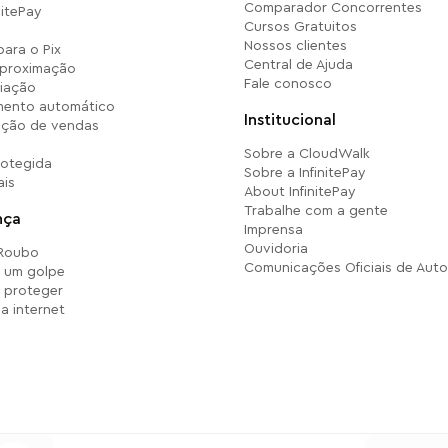
Comparador Concorrentes
nitePay
Cursos Gratuitos
Nossos clientes
para o Pix
Central de Ajuda
aproximação
Fale conosco
iação
ento automático
Institucional
ação de vendas
Sobre a CloudWalk
rotegida
Sobre a InfinitePay
ais
About InfinitePay
Trabalhe com a gente
nça
Imprensa
Ouvidoria
 Roubo
Comunicações Oficiais de Auto
r um golpe
 proteger
a internet