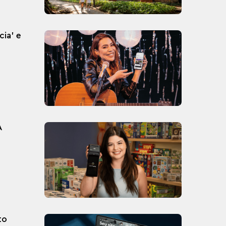
cia' e
A
to