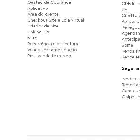
Gestão de Cobrança
CDB Infi
Aplicativo
JIM
Área do cliente
Crédito 
Checkout Site e Loja Virtual
Pix por 
Criador de Site
Renegoc
Link na Bio
Agendam
Nitro
Antecip
Recorrência e assinatura
Soma
Venda sem antecipação
Renda P
Pix - venda taxa zero
Rende M
Segura
Perda e
Reporta
Como se
Golpes n