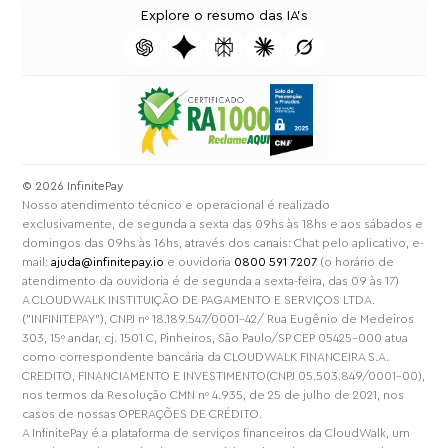
Explore o resumo das IA's
⁠© 2026 InfinitePay
Nosso atendimento técnico e operacional é realizado
exclusivamente, de segunda a sexta das 09hs às 18hs e aos sábados e
domingos das 09hs às 16hs, através dos canais: Chat pelo aplicativo, e-
mail:
ajuda@infinitepay.io
e ouvidoria
0800 591 7207
(o horário de
atendimento da ouvidoria é de segunda a sexta-feira, das 09 às 17)
A CLOUDWALK INSTITUIÇÃO DE PAGAMENTO E SERVIÇOS LTDA.
("INFINITEPAY"), CNPJ nº 18.189.547/0001-42/ Rua Eugênio de Medeiros
303, 15º andar, cj. 1501 C, Pinheiros, São Paulo/SP CEP 05425-000 atua
como correspondente bancária da CLOUDWALK FINANCEIRA S.A.
CREDITO, FINANCIAMENTO E INVESTIMENTO(CNPJ 05.503.849/0001-00),
nos termos da Resolução CMN nº 4.935, de 25 de julho de 2021, nos
casos de nossas OPERAÇÕES DE CRÉDITO.
A InfinitePay é a plataforma de serviços financeiros da CloudWalk, um