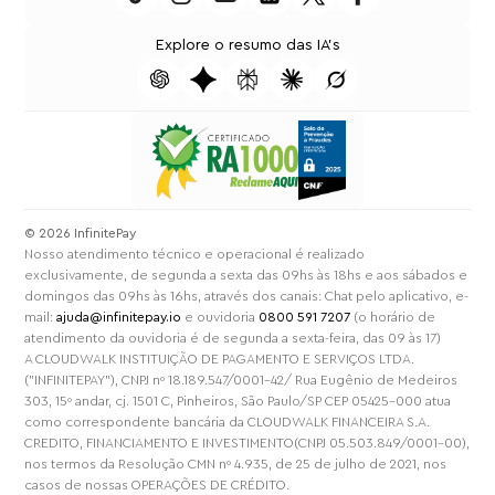
Explore o resumo das IA's
⁠© 2026 InfinitePay
Nosso atendimento técnico e operacional é realizado
exclusivamente, de segunda a sexta das 09hs às 18hs e aos sábados e
domingos das 09hs às 16hs, através dos canais: Chat pelo aplicativo, e-
mail:
ajuda@infinitepay.io
e ouvidoria
0800 591 7207
(o horário de
atendimento da ouvidoria é de segunda a sexta-feira, das 09 às 17)
A CLOUDWALK INSTITUIÇÃO DE PAGAMENTO E SERVIÇOS LTDA.
("INFINITEPAY"), CNPJ nº 18.189.547/0001-42/ Rua Eugênio de Medeiros
303, 15º andar, cj. 1501 C, Pinheiros, São Paulo/SP CEP 05425-000 atua
como correspondente bancária da CLOUDWALK FINANCEIRA S.A.
CREDITO, FINANCIAMENTO E INVESTIMENTO(CNPJ 05.503.849/0001-00),
nos termos da Resolução CMN nº 4.935, de 25 de julho de 2021, nos
casos de nossas OPERAÇÕES DE CRÉDITO.