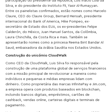
participação do presidente da república, Luis Inácio Lula da
Silva, e do presidente do Instituto FII, Yasir Al-Rumayyan.
Entre os painelistas confirmados, estão nomes como Marcelo
Claure, CEO do Claure Group, Bernard Mensah, presidente
internacional do Bank of America, Mike Pompeo, ex-
secretário de Estado dos EUA, os ex-presidentes Felipe
Calderón, do México, Juan Manuel Santos, da Colômbia,
Laura Chinchilla, da Costa Rica e mais. Também se
apresentarão nomes como a princesa Reema Bint Bandar Al
Saud, embaixadora da Arábia Saudita nos Estados Unidos.
Construção do unicórnio CloudWalk
Como CEO da CloudWalk, Luis Silva foi responsável pela
construção de uma plataforma global de serviços financeiros
com a missão principal de revolucionar a maneira como
indivíduos e pequenas e médias empresas lidam com
dinheiro. Como proprietária das marcas InfinitePay e Jim.com,
a empresa opera com produtos baseados em blockchain,
incluindo bancos digitais, empréstimos, cartões de
cashback, vendas online, carteiras digitais e terminais de
pagamento.