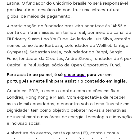
Latina. O fundador do unicórnio brasileiro será responsável
por discutir os desafios de construir uma infraestrutura
global de meios de pagamento.
A participação do fundador brasileiro acontece às 14h55 e
conta com transmissão em tempo real, por meio do canal do
FII Priority Summit no YouTube. Ao lado de Luis Silva, estarão
nomes como João Barbosa, cofundador do Wellhub (antigo
Gympass), Sebastian Mejia, cofundador do Rappi, Sergio
Furio, fundador da Creditas, Andre Street, fundador da Arpex
Capital, e Paul Judge, sócio da Open Opportunity Fund.
Para assistir ao painel, é só
clicar aqui
para ver em
português e
neste link
para assistir o conteúdo em inglês.
Criado em 2019, o evento contou com edições em Riad,
Londres, Hong Kong e Miami. Com expectativa de receber
mais de mil convidados, o encontro sob o tema “Investir em
Dignidade” tem como objetivo debater novas alternativas
de investimento nas áreas de energia, tecnologia e inovação
e inclusão social.
A abertura do evento, nesta quarta (12), contou com a