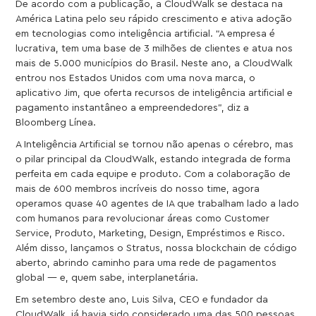
De acordo com a publicação, a CloudWalk se destaca na
América Latina pelo seu rápido crescimento e ativa adoção
em tecnologias como inteligência artificial. “A empresa é
lucrativa, tem uma base de 3 milhões de clientes e atua nos
mais de 5.000 municípios do Brasil. Neste ano, a CloudWalk
entrou nos Estados Unidos com uma nova marca, o
aplicativo Jim, que oferta recursos de inteligência artificial e
pagamento instantâneo a empreendedores”, diz a
Bloomberg Línea.
A Inteligência Artificial se tornou não apenas o cérebro, mas
o pilar principal da CloudWalk, estando integrada de forma
perfeita em cada equipe e produto. Com a colaboração de
mais de 600 membros incríveis do nosso time, agora
operamos quase 40 agentes de IA que trabalham lado a lado
com humanos para revolucionar áreas como Customer
Service, Produto, Marketing, Design, Empréstimos e Risco.
Além disso, lançamos o Stratus, nossa blockchain de código
aberto, abrindo caminho para uma rede de pagamentos
global — e, quem sabe, interplanetária.
Em setembro deste ano, Luis Silva, CEO e fundador da
CloudWalk, já havia sido considerado uma das 500 pessoas