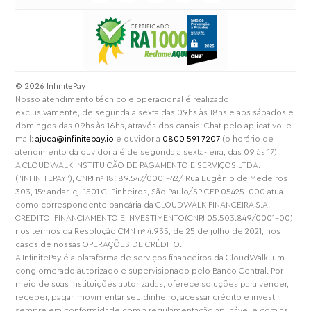
⁠© 2026 InfinitePay
Nosso atendimento técnico e operacional é realizado
exclusivamente, de segunda a sexta das 09hs às 18hs e aos sábados e
domingos das 09hs às 16hs, através dos canais: Chat pelo aplicativo, e-
mail:
ajuda@infinitepay.io
e ouvidoria
0800 591 7207
(o horário de
atendimento da ouvidoria é de segunda a sexta-feira, das 09 às 17)
A CLOUDWALK INSTITUIÇÃO DE PAGAMENTO E SERVIÇOS LTDA.
("INFINITEPAY"), CNPJ nº 18.189.547/0001-42/ Rua Eugênio de Medeiros
303, 15º andar, cj. 1501 C, Pinheiros, São Paulo/SP CEP 05425-000 atua
como correspondente bancária da CLOUDWALK FINANCEIRA S.A.
CREDITO, FINANCIAMENTO E INVESTIMENTO(CNPJ 05.503.849/0001-00),
nos termos da Resolução CMN nº 4.935, de 25 de julho de 2021, nos
casos de nossas OPERAÇÕES DE CRÉDITO.
A InfinitePay é a plataforma de serviços financeiros da CloudWalk, um
conglomerado autorizado e supervisionado pelo Banco Central. Por
meio de suas instituições autorizadas, oferece soluções para vender,
receber, pagar, movimentar seu dinheiro, acessar crédito e investir,
sempre em conformidade com a regulamentação aplicável e com as