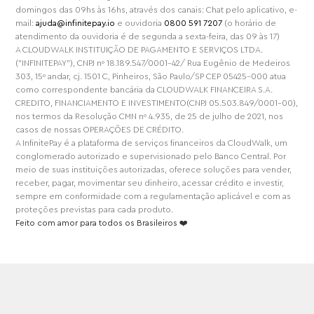
domingos das 09hs às 16hs, através dos canais: Chat pelo aplicativo, e-
mail:
ajuda@infinitepay.io
e ouvidoria
0800 591 7207
(o horário de
atendimento da ouvidoria é de segunda a sexta-feira, das 09 às 17)
A CLOUDWALK INSTITUIÇÃO DE PAGAMENTO E SERVIÇOS LTDA.
("INFINITEPAY"), CNPJ nº 18.189.547/0001-42/ Rua Eugênio de Medeiros
303, 15º andar, cj. 1501 C, Pinheiros, São Paulo/SP CEP 05425-000 atua
como correspondente bancária da CLOUDWALK FINANCEIRA S.A.
CREDITO, FINANCIAMENTO E INVESTIMENTO(CNPJ 05.503.849/0001-00),
nos termos da Resolução CMN nº 4.935, de 25 de julho de 2021, nos
casos de nossas OPERAÇÕES DE CRÉDITO.
A InfinitePay é a plataforma de serviços financeiros da CloudWalk, um
conglomerado autorizado e supervisionado pelo Banco Central. Por
meio de suas instituições autorizadas, oferece soluções para vender,
receber, pagar, movimentar seu dinheiro, acessar crédito e investir,
sempre em conformidade com a regulamentação aplicável e com as
proteções previstas para cada produto.
Feito com amor para todos os Brasileiros ❤️