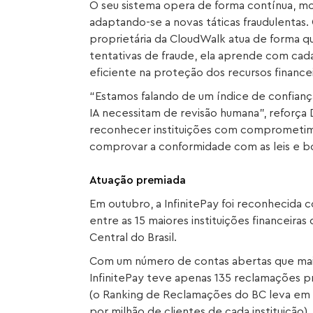
O seu sistema opera de forma contínua, m
adaptando-se a novas táticas fraudulentas.
proprietária da CloudWalk atua de forma q
tentativas de fraude, ela aprende com cad
eficiente na proteção dos recursos financei
“Estamos falando de um índice de confianç
IA necessitam de revisão humana”, reforça 
reconhecer instituições com comprometim
comprovar a conformidade com as leis e b
Atuação premiada
Em outubro, a InfinitePay foi reconhecida
entre as 15 maiores instituições financeiras
Central do Brasil.
Com um número de contas abertas que mais
InfinitePay teve apenas 135 reclamações p
(o Ranking de Reclamações do BC leva em
por milhão de clientes de cada instituição)