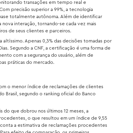
onitorando transações em tempo real e
 Com precisão superior a 99%, a tecnologia
uase totalmente autônoma. Além de identificar
a nova interação, tornando-se cada vez mais
ros de seus clientes e parceiros.
a altíssimo. Apenas 0,3% das decisões tomadas por
Dias. Segundo a CNF, a certificação é uma forma de
ento com a segurança do usuário, além de
oas práticas do mercado.
 com o menor índice de reclamações de clientes
 do Brasil, segundo o ranking oficial do Banco
 do que dobrou nos últimos 12 meses, a
rocedentes, o que resultou em um índice de 9,55
 conta a estimativa de reclamações procedentes
. Para efeito de comparação, os primeiros