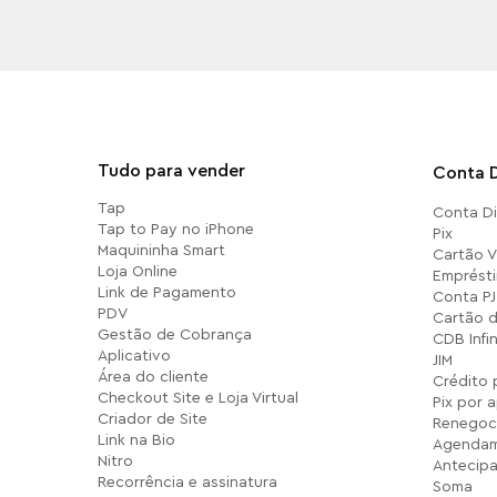
Tudo para vender
Conta D
Tap
Conta Di
Tap to Pay no iPhone
Pix
Maquininha Smart
Cartão Vi
Loja Online
Emprésti
Link de Pagamento
Conta PJ
PDV
Cartão d
Gestão de Cobrança
CDB Infi
Aplicativo
JIM
Área do cliente
Crédito 
Checkout Site e Loja Virtual
Pix por 
Criador de Site
Renegoc
Link na Bio
Agendam
Nitro
Antecip
Recorrência e assinatura
Soma