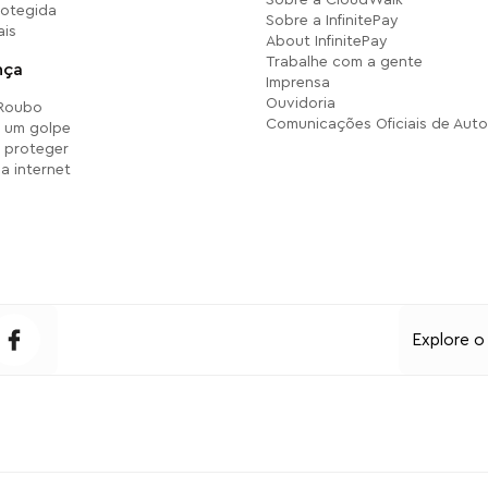
rotegida
Sobre a InfinitePay
ais
About InfinitePay
Trabalhe com a gente
nça
Imprensa
Ouvidoria
 Roubo
Comunicações Oficiais de Auto
r um golpe
 proteger
a internet
Explore o