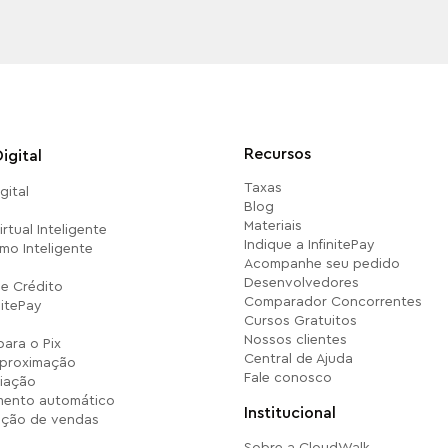
Recursos
igital
Taxas
gital
Blog
Materiais
rtual Inteligente
Indique a InfinitePay
mo Inteligente
Acompanhe seu pedido
Desenvolvedores
e Crédito
Comparador Concorrentes
nitePay
Cursos Gratuitos
Nossos clientes
para o Pix
Central de Ajuda
aproximação
Fale conosco
iação
ento automático
Institucional
ação de vendas
Sobre a CloudWalk