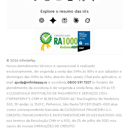
Explore o resumo das IA's
⁠© 2026 InfinitePay
Nosso atendimento técnico e operacional é realizado
exclusivamente, de segunda a sexta das 09hs às 18hs e aos sábados e
domingos das 09hs às 16hs, através dos canais: Chat pelo aplicativo, e-
mail:
ajuda@infinitepay.io
e ouvidoria
0800 591 7207
(o horário de
atendimento da ouvidoria é de segunda a sexta-feira, das 09 às 17)
A CLOUDWALK INSTITUIÇÃO DE PAGAMENTO E SERVIÇOS LTDA.
("INFINITEPAY"), CNPJ nº 18.189.547/0001-42/ Rua Eugênio de Medeiros
303, 15º andar, cj. 1501 C, Pinheiros, São Paulo/SP CEP 05425-000 atua
como correspondente bancária da CLOUDWALK FINANCEIRA S.A.
CREDITO, FINANCIAMENTO E INVESTIMENTO(CNPJ 05.503.849/0001-00),
nos termos da Resolução CMN nº 4.935, de 25 de julho de 2021, nos
casos de nossas OPERAÇÕES DE CRÉDITO.