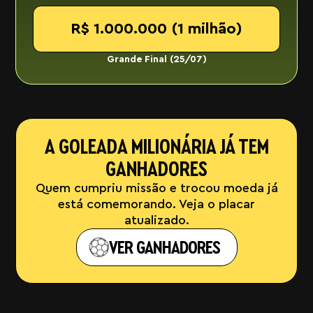
R$ 1.000.000 (1 milhão)
Grande Final (25/07)
A GOLEADA MILIONÁRIA JÁ TEM
GANHADORES
Quem cumpriu missão e trocou moeda já
está comemorando. Veja o placar
atualizado.
VER GANHADORES