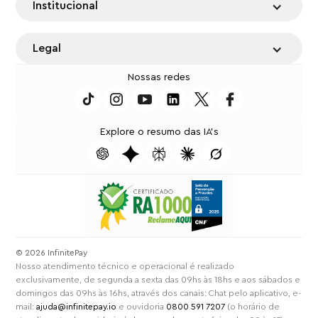
Institucional
Legal
Nossas redes
Explore o resumo das IA's
⁠© 2026 InfinitePay
Nosso atendimento técnico e operacional é realizado
exclusivamente, de segunda a sexta das 09hs às 18hs e aos sábados e
domingos das 09hs às 16hs, através dos canais: Chat pelo aplicativo, e-
mail:
ajuda@infinitepay.io
e ouvidoria
0800 591 7207
(o horário de