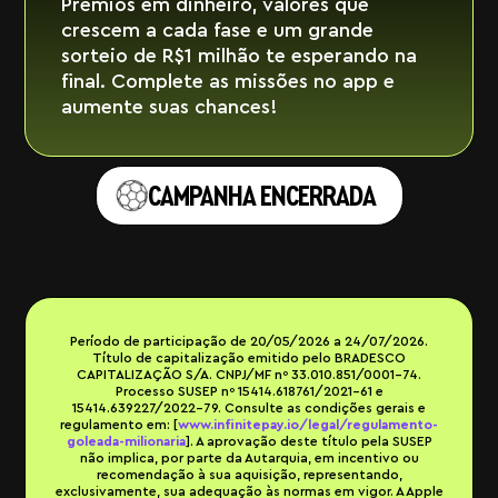
Prêmios em dinheiro, valores que
crescem a cada fase e um grande
sorteio de R$1 milhão te esperando na
final. Complete as missões no app e
aumente suas chances!
CAMPANHA ENCERRADA
Período de participação de 20/05/2026 a 24/07/2026.
Título de capitalização emitido pelo BRADESCO
CAPITALIZAÇÃO S/A. CNPJ/MF nº 33.010.851/0001-74.
Processo SUSEP nº 15414.618761/2021-61 e
15414.639227/2022-79. Consulte as condições gerais e
regulamento em: [
www.infinitepay.io/legal/regulamento-
goleada-milionaria
]. A aprovação deste título pela SUSEP
não implica, por parte da Autarquia, em incentivo ou
recomendação à sua aquisição, representando,
exclusivamente, sua adequação às normas em vigor. A Apple