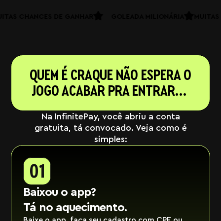
MUITAS CHANCES DE GANHAR
GOLEADA MILIONÁRIA
MUI
QUEM É CRAQUE NÃO ESPERA O
JOGO ACABAR PRA ENTRAR…
Na InfinitePay, você abriu a conta
gratuita, tá convocado. Veja como é
simples:
01
Baixou o app?
Tá no aquecimento.
Baixe o app, faça seu cadastro com CPF ou