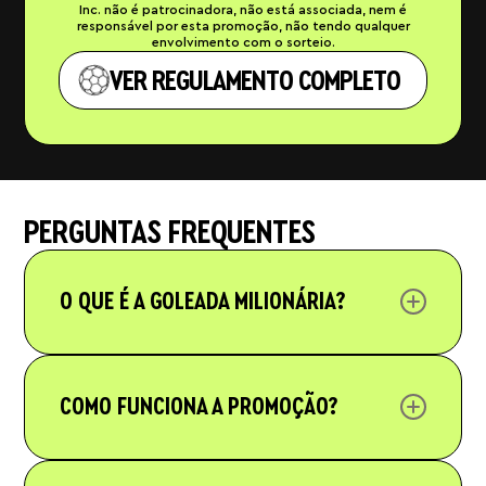
Inc. não é patrocinadora, não está associada, nem é
responsável por esta promoção, não tendo qualquer
envolvimento com o sorteio.
VER REGULAMENTO COMPLETO
PERGUNTAS FREQUENTES
O QUE É A GOLEADA MILIONÁRIA?
É a maior promoção da história da InfinitePay. São
mais de R$ 2 milhões em prêmios distribuídos em
duas fases: Convocação (R$170 mil divididos em 17
COMO FUNCIONA A PROMOÇÃO?
sorteios) e Rodadas (7 sorteios progressivos com
prêmios de R$ 60 mil a R$ 1 milhão).
Vendas no cartão (a cada faixa de R$1.000
atingida, de R$1.000 até R$6.000), indicação de