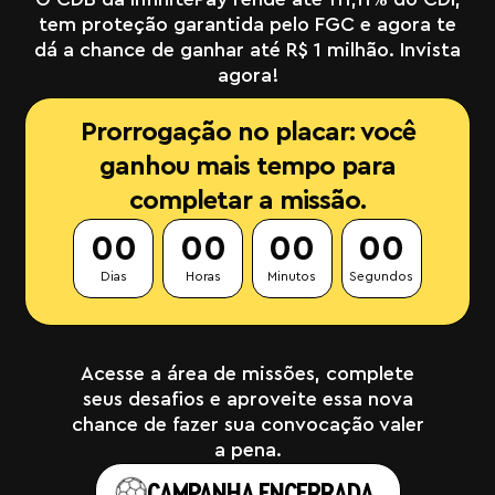
tem proteção garantida pelo FGC e agora te
dá a chance de ganhar até R$ 1 milhão. Invista
agora!
Prorrogação no placar: você
ganhou mais tempo para
completar a missão.
00
00
00
00
Dias
Horas
Minutos
Segundos
Acesse a área de missões, complete
seus desafios e aproveite essa nova
chance de fazer sua convocação valer
a pena.
CAMPANHA ENCERRADA