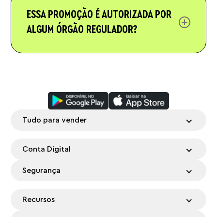
ESSA PROMOÇÃO É AUTORIZADA POR
ALGUM ÓRGÃO REGULADOR?
SIM! A campanha Goleada Milionária é lastreada em
título de capitalização emitido pelo BRADESCO
CAPITALIZAÇÃO S/A. CNPJ/MF nº 33.010.851/0001-
74. Processo SUSEP nº 15414.618761/2021-61 e
15414.639227/2022-79. A aprovação deste título
pela SUSEP não implica, por parte da Autarquia, em
incentivo ou recomendação à sua aquisição,
Tudo para vender
representando, exclusivamente, sua adequação às
normas em vigor. A Apple Inc. não é patrocinadora,
não está associada, nem é responsável por esta
Conta Digital
promoção, não tendo qualquer envolvimento com
o sorteio.
Segurança
Recursos