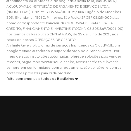
atendimento da ouvidoria é de segunda a sexta-feira, das 09 às 17)
A CLOUDWALK INSTITUIÇÃO DE PAGAMENTO E SERVIÇOS LTDA.
("INFINITEPAY"), CNPJ nº 18.189.547/0001-42/ Rua Eugênio de Medeiros
303, 15º andar, cj. 1501 C, Pinheiros, São Paulo/SP CEP 05425-000 atua
como correspondente bancária da CLOUDWALK FINANCEIRA S.A.
CREDITO, FINANCIAMENTO E INVESTIMENTO(CNPJ 05.503.849/0001-00),
nos termos da Resolução CMN nº 4.935, de 25 de julho de 2021, nos
casos de nossas OPERAÇÕES DE CRÉDITO.
A InfinitePay é a plataforma de serviços financeiros da CloudWalk, um
conglomerado autorizado e supervisionado pelo Banco Central. Por
meio de suas instituições autorizadas, oferece soluções para vender,
receber, pagar, movimentar seu dinheiro, acessar crédito e investir,
sempre em conformidade com a regulamentação aplicável e com as
proteções previstas para cada produto.
Feito com amor para todos os Brasileiros ❤️