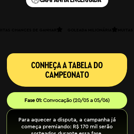
MUITAS CHANCES DE GANHAR
GOLEADA MILIONÁRIA
MUI
CONHEÇA A TABELA DO
CAMPEONATO
Fase 01:
Convocação (20/05 a 05/06)
Para aquecer a disputa, a campanha já
começa premiando:
R$ 170 mil serão
sorteados durante essa fase.