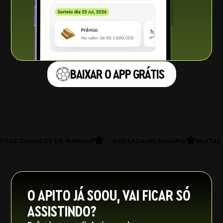
BAIXAR O APP GRÁTIS
MUITAS CHANCES DE GANHAR
GOLEADA MILIONÁRIA
MUI
O APITO JÁ SOOU, VAI FICAR SÓ
ASSISTINDO?