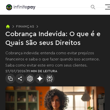
FINANÇAS
Cobrança Indevida: O que é e
Quais São seus Direitos
Cobrança indevida: entenda como evitar prejuízos
financeiros e saiba o que fazer quando isso acontece.
Saiba como evitar este erro com seus clientes.
|
27
/
07
/
2026
11 MIN
DE LEITURA