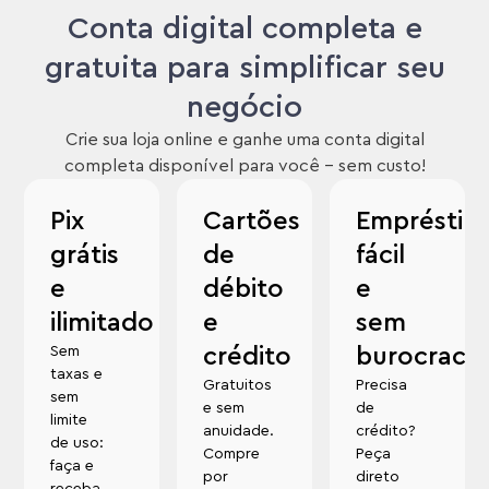
Conta digital completa e
gratuita para simplificar seu
negócio
Crie sua loja online e ganhe uma conta digital
completa disponível para você – sem custo!
Pix
Cartões
Empréstim
grátis
de
fácil
e
débito
e
ilimitado
e
sem
Sem
crédito
burocracia
taxas e
Gratuitos
Precisa
sem
e sem
de
limite
anuidade.
crédito?
de uso:
Compre
Peça
faça e
por
direto
receba