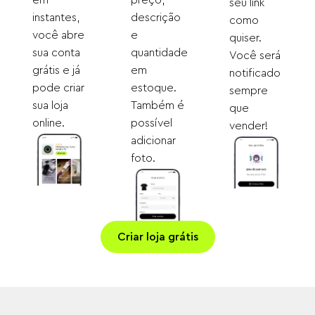
em
preço,
seu link
instantes,
descrição
como
você abre
e
quiser.
sua conta
quantidade
Você será
grátis e já
em
notificado
pode criar
estoque.
sempre
sua loja
Também é
que
online.
possível
vender!
adicionar
foto.
Criar loja grátis