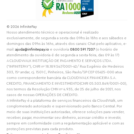
⁠© 2026 InfinitePay
Nosso atendimento técnico e operacional é realizado
exclusivamente, de segunda a sexta das 09hs às 18hs e aos sábados e
domingos das 09hs às 16hs, através dos canais: Chat pelo aplicativo, e-
mail:
ajuda@infinitepay.io
e ouvidoria
0800 591 7207
(o horário de
atendimento da ouvidoria é de segunda a sexta-feira, das 09 às 17)
A CLOUDWALK INSTITUIÇÃO DE PAGAMENTO E SERVIÇOS LTDA.
("INFINITEPAY"), CNPJ nº 18.189.547/0001-42/ Rua Eugênio de Medeiros
303, 15º andar, cj. 1501 C, Pinheiros, São Paulo/SP CEP 05425-000 atua
como correspondente bancária da CLOUDWALK FINANCEIRA S.A.
CREDITO, FINANCIAMENTO E INVESTIMENTO(CNPJ 05.503.849/0001-00),
nos termos da Resolução CMN nº 4.935, de 25 de julho de 2021, nos
casos de nossas OPERAÇÕES DE CRÉDITO.
A InfinitePay é a plataforma de serviços financeiros da CloudWalk, um
conglomerado autorizado e supervisionado pelo Banco Central. Por
meio de suas instituições autorizadas, oferece soluções para vender,
receber, pagar, movimentar seu dinheiro, acessar crédito e investir,
sempre em conformidade com a regulamentação aplicável e com as
proteções previstas para cada produto.