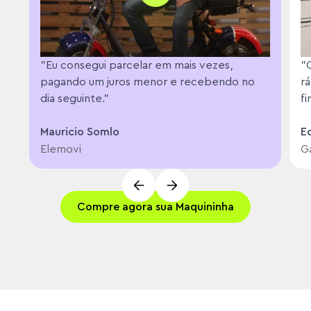
"Eu consegui parcelar em mais vezes,
"
pagando um juros menor e recebendo no
rá
dia seguinte."
f
Mauricio Somlo
E
Elemovi
G
Compre agora sua Maquininha